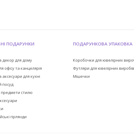
ЬНІ ПОДАРУНКИ
ПОДАРУНКОВА УПАКОВКА
а декор для дому
Коробочки для ювелірних виро
я офісу та канцелярія
Футляри для ювелірних виробі
 аксесуари для кухні
Мішечки
й посуд
а предмети стилю
аксесуари
ки
йські гірлянди