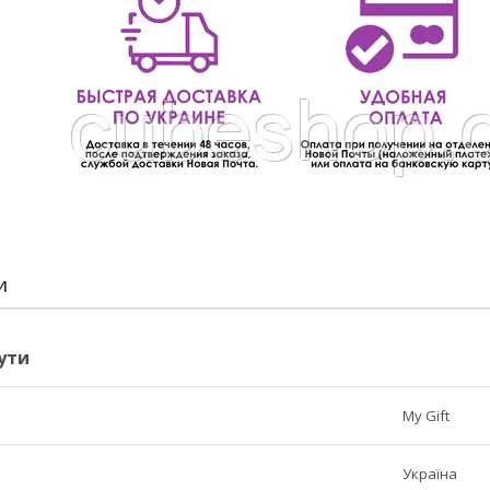
И
ути
My Gift
Україна