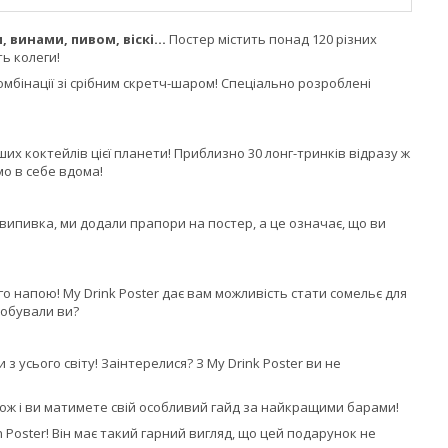
винами, пивом, віскі...
Постер містить понад 120 різних
ть колеги!
омбінації зі срібним скретч-шаром! Спеціально розроблені
их коктейлів цієї планети! Приблизно 30 лонг-тринків відразу ж
о в себе вдома!
 випивка, ми додали прапори на постер, а це означає, що ви
го напою! My Drink Poster дає вам можливість стати сомельє для
пробували ви?
з усього світу! Заінтерелися? З My Drink Poster ви не
орож і ви матимете свій особливий гайд за найкращими барами!
n Poster! Він має такий гарний вигляд, що цей подарунок не