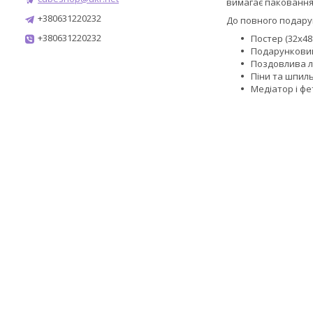
вимагає паковання
+380631220232
До повного подару
+380631220232
Постер (32х48
Подарунковий 
Поздовлива л
Піни та шпил
Медіатор і фе