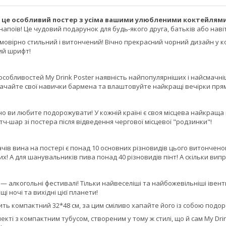
— це особливий постер з усіма вашими улюбленими коктейлями, 
напоїв! Це чудовий подарунок для будь-якого друга, батьків або наві
ймовірно стильний і витончений! Вічно прекрасний чорний дизайн у к
ий шрифт!
особливостей My Drink Poster наявність найпопулярніших і найсмачніш
качайте свої навички бармена та влаштовуйте найкращі вечірки прям
но ви любите подорожувати! У кожній країні є своя місцева найкраща
ч-шар зі постера після відведення чергової місцевої "родзинки"!
ачів вина на постері є понад 10 основних різновидів цього витончено
них! А для шанувальників пива понад 40 різновидів пінт! А скільки ви
 алкогольні фестивалі! Тільки найвеселіші та найбожевільніші івенти 
 ночі та вихідні цієї планети!
сить компактний 32*48 см, за цим сміливо хапайте його із собою под
екті з компактним тубусом, створеним у тому ж стилі, що й сам My Dri