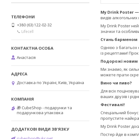
My Drink Poster 
видів алкогольних 
+380 (63) 122-02-32
My Drink Poster не
значки та особлив
📞 Lifecell
Стань барменом
Однією з багатьох 
із рецептами! Про
Анастасія
Подорожі новим
Ми знаємо, як силь
можете прати скрет
Доставка по Україні, Київ, Україна
Вино чи пиво?
Для всіх поціновув
ваших друзів і рід
Фестивалі!
🎁 CubeShop - подарунки та
подарункова упаковка
Спеціальний бонус —
пропустите найкращі
My Drink Poster до
Постер йде в компл
cubeshop@ukr.net