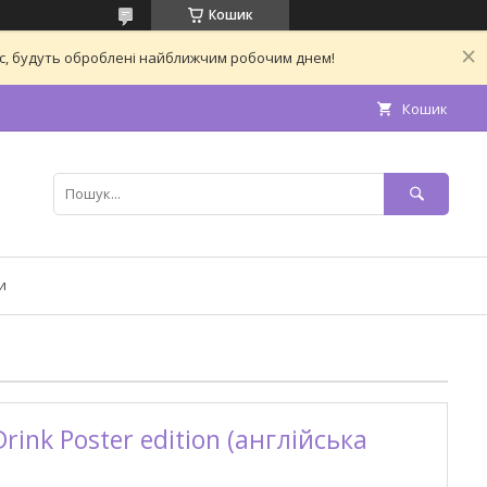
Кошик
час, будуть оброблені найближчим робочим днем!
Кошик
и
rink Poster edition (англійська