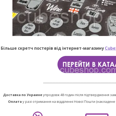
Більше скретч постерів від інтернет-магазину
Cube
______________________________________________
Доставка по Украине
упродовж 48 годин після підтвердження за
Оплата
у разі отримання на відділенні Нової Пошти (накладене 