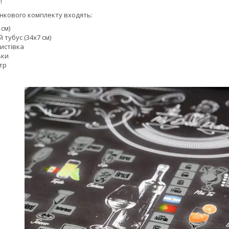
!
нкового комплекту входять:
 см)
тубус (34х7 см)
истівка
ьки
тр