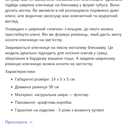
підійде шкіряна ключниця на блискавці у формі тубуса. Вона
досить містка, Ви зможете в ній розташувати порівняно довгі
ключі, але водночас аксесуар має компактний та акуратний
вигляд.
Усередині є шкіряний «язичок» з кільцем, до якого можна
пристебнути ключі. Він же формує ремінець, який дасть змогу
носити ключницю на зап'ястку.
Закривається ключниця на якісну металеву блискавку. Ця
модель ідеально підходить для носіння ключів у сумці,
зберігання в бардачку машини тощо. А завдяки шкіряному
ремінцю ключницю можна носити на зап'ястку.
Характеристики:
Габаритні розміри: 14 x 5 x 5 см
Довжина ремінця 38 см
Матеріал: натуральна шкіра — флотар.
Паковання: крафтова коробка
Гарантия на изделие - 3 роки з моменту купівлі.
Приховати