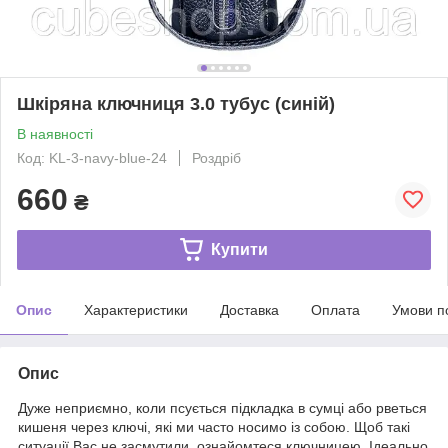
Шкіряна ключниця 3.0 тубус (синій)
В наявності
Код: KL-3-navy-blue-24
Роздріб
660
₴
Купити
Опис
Характеристики
Доставка
Оплата
Умови п
Опис
Дуже неприємно, коли псується підкладка в сумці або рветься
кишеня через ключі, які ми часто носимо із собою. Щоб такі
ситуації Вас не засмутили, ознайомтеся ключницею. Ідеально