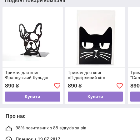
Подібні товари компанії
Тримач для книг
Тримач для книг
Трим
Французький бульдог
«Підозірливий кіт»
"Сал
890
890
890
₴
₴
Купити
Купити
Про нас
98% позитивних з 88 відгуків за рік
Працює з 19.07.2017