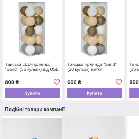
Тайська LED-гірлянда
Тайська гірлянда "Sand"
Тайс
"Sand" (35 кульок) від USB
(20 кульок) петля
(35 
800
600
800
₴
₴
Купити
Купити
Подібні товари компанії