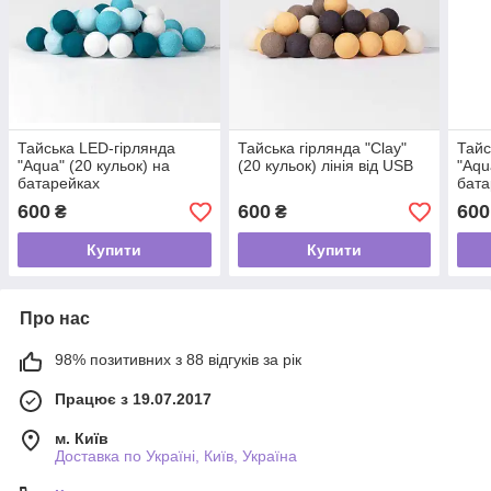
Тайська LED-гірлянда
Тайська гірлянда "Clay"
Тайс
"Aqua" (20 кульок) на
(20 кульок) лінія від USB
"Aqu
батарейках
бата
600
600
600
₴
₴
Купити
Купити
Про нас
98% позитивних з 88 відгуків за рік
Працює з 19.07.2017
м. Київ
Доставка по Україні, Київ, Україна