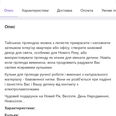
Опис
Характеристики
Доставка
Оплата
Умови п
Опис
Тайською гірляндою можна з легкістю прикрасити і наповнити
затишком інтер'єр квартири або офісу, створити казковий
декор для свята, особливо для Нового Року, або
використовувати гірлянду як нічник для кімнати дитини. Навіть
коли гірлянда вимкнена, вона продовжить радувати Вас
своїми яскравими кульками.
Кульки для гірлянди ручної роботи і виконані з натурального
матеріалу - бавовняної нитки. Вони не розіб'ються при падінні
і захистять Вас і Вашу дитину від контакту з
електролампочками.
Чудовий подарунок на Новий Рік, Весілля, День Народження,
Новосілля...
Характеристики:
Кульки: