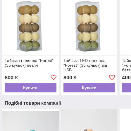
Тайська гірлянда "Forest"
Тайська LED-гірлянда
Тайс
(35 кульок) петля
"Forest" (35 кульок) від
"For
USB
бата
800
800
400
₴
₴
Купити
Купити
Подібні товари компанії