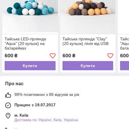
Тайська LED-гірлянда
Тайська гірлянда "Clay"
Тайс
"Aqua" (20 кульок) на
(20 кульок) лінія від USB
"Aqu
батарейках
бата
600
600
600
₴
₴
Купити
Купити
Про нас
98% позитивних з 88 відгуків за рік
Працює з 19.07.2017
м. Київ
Доставка по Україні, Київ, Україна