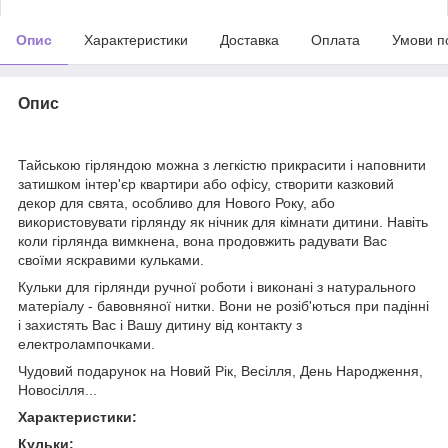
Опис
Характеристики
Доставка
Оплата
Умови п
Опис
Тайською гірляндою можна з легкістю прикрасити і наповнити
затишком інтер'єр квартири або офісу, створити казковий
декор для свята, особливо для Нового Року, або
використовувати гірлянду як нічник для кімнати дитини. Навіть
коли гірлянда вимкнена, вона продовжить радувати Вас
своїми яскравими кульками.
Кульки для гірлянди ручної роботи і виконані з натурального
матеріалу - бавовняної нитки. Вони не розіб'ються при падінні
і захистять Вас і Вашу дитину від контакту з
електролампочками.
Чудовий подарунок на Новий Рік, Весілля, День Народження,
Новосілля...
Характеристики:
Кульки: