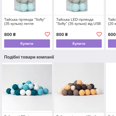
Тайська гірлянда "Softy"
Тайська LED-гірлянда
Тайс
(35 кульок) петля
"Softy" (35 кульок) від USB
(20 
800
800
600
₴
₴
Купити
Купити
Подібні товари компанії