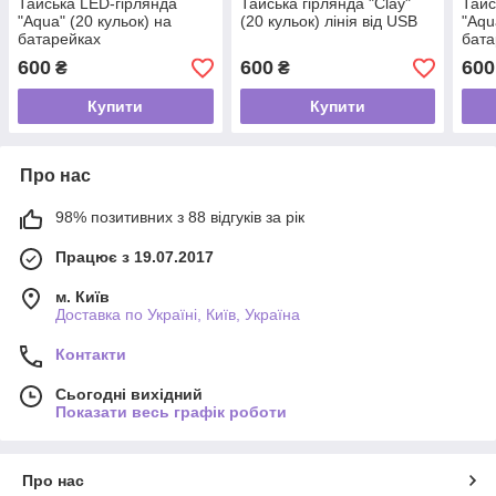
Тайська LED-гірлянда
Тайська гірлянда "Clay"
Тайс
"Aqua" (20 кульок) на
(20 кульок) лінія від USB
"Aqu
батарейках
бата
600
600
600
₴
₴
Купити
Купити
Про нас
98% позитивних з 88 відгуків за рік
Працює з 19.07.2017
м. Київ
Доставка по Україні, Київ, Україна
Контакти
Сьогодні вихідний
Показати весь графік роботи
Про нас