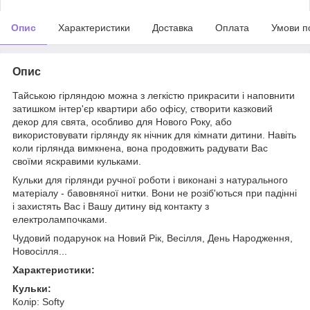
Опис
Характеристики
Доставка
Оплата
Умови п
Опис
Тайською гірляндою можна з легкістю прикрасити і наповнити
затишком інтер'єр квартири або офісу, створити казковий
декор для свята, особливо для Нового Року, або
використовувати гірлянду як нічник для кімнати дитини. Навіть
коли гірлянда вимкнена, вона продовжить радувати Вас
своїми яскравими кульками.
Кульки для гірлянди ручної роботи і виконані з натурального
матеріалу - бавовняної нитки. Вони не розіб'ються при падінні
і захистять Вас і Вашу дитину від контакту з
електролампочками.
Чудовий подарунок на Новий Рік, Весілля, День Народження,
Новосілля...
Характеристики:
Кульки:
Колір: Softy