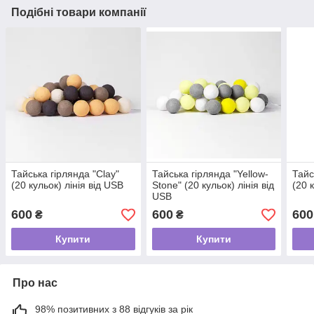
Подібні товари компанії
Тайська гірлянда "Clay"
Тайська гірлянда "Yellow-
Тайс
(20 кульок) лінія від USB
Stone" (20 кульок) лінія від
(20 
USB
600
600
600
₴
₴
Купити
Купити
Про нас
98% позитивних з 88 відгуків за рік