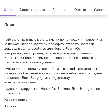
Опис
Характеристики
Доставка
Оплата
Умови п
Опис
Тайською гірляндою можна з легкістю прикрасити і наповнити
затишком інтер'єр квартири або офісу, створити казковий
декор для свята, особливо для Нового Року, або
використовувати гірлянду як нічник для дитячої кімнати.
Навіть коли гірлянда вимкнена, вона продовжить радувати
Вас своїми яскравими кульками.
Кульки для гірлянди ручної роботи і виконані з натурального
матеріалу - бавовняної нитки. Вони не розіб'ються при падінні
і захистять Вас і Вашу дитину від контакту з
електролампочками.
Чудовий подарунок на Новий Рік, Весілля, День Народження,
Новосілля...
Характеристики:
Кульки: