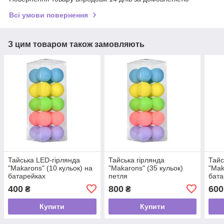
Всі умови повернення
З цим товаром також замовляють
Тайська LED-гірлянда
Тайська гірлянда
Тайс
"Makarons" (10 кульок) на
"Makarons" (35 кульок)
"Mak
батарейках
петля
бата
400
800
600
₴
₴
Купити
Купити