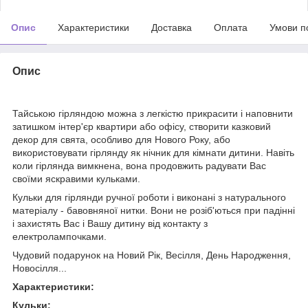
Опис
Характеристики
Доставка
Оплата
Умови п
Опис
Тайською гірляндою можна з легкістю прикрасити і наповнити
затишком інтер'єр квартири або офісу, створити казковий
декор для свята, особливо для Нового Року, або
використовувати гірлянду як нічник для кімнати дитини. Навіть
коли гірлянда вимкнена, вона продовжить радувати Вас
своїми яскравими кульками.
Кульки для гірлянди ручної роботи і виконані з натурального
матеріалу - бавовняної нитки. Вони не розіб'ються при падінні
і захистять Вас і Вашу дитину від контакту з
електролампочками.
Чудовий подарунок на Новий Рік, Весілля, День Народження,
Новосілля...
Характеристики:
Кульки: