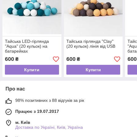
Тайська LED-гірлянда
Тайська гірлянда "Clay"
Тайс
"Aqua" (20 кульок) на
(20 кульок) лінія від USB
"Aqu
батарейках
бата
600
600
600
₴
₴
Купити
Купити
Про нас
98% позитивних з 88 відгуків за рік
Працює з 19.07.2017
м. Київ
Доставка по Україні, Київ, Україна