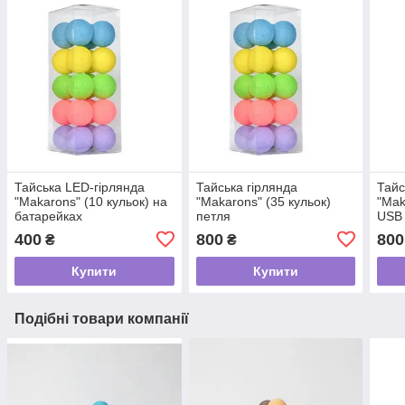
Тайська LED-гірлянда
Тайська гірлянда
Тайс
"Makarons" (10 кульок) на
"Makarons" (35 кульок)
"Mak
батарейках
петля
USB
400
800
800
₴
₴
Купити
Купити
Подібні товари компанії