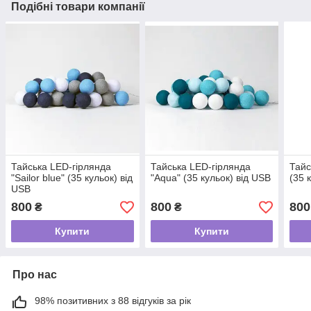
Подібні товари компанії
Тайська LED-гірлянда
Тайська LED-гірлянда
Тайс
"Sailor blue" (35 кульок) від
"Aqua" (35 кульок) від USB
(35 
USB
800
800
800
₴
₴
Купити
Купити
Про нас
98% позитивних з 88 відгуків за рік