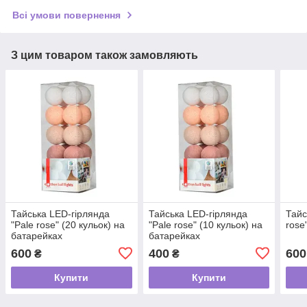
Всі умови повернення
З цим товаром також замовляють
Тайська LED-гірлянда
Тайська LED-гірлянда
Тайс
"Pale rose" (20 кульок) на
"Pale rose" (10 кульок) на
rose
батарейках
батарейках
600
400
600
₴
₴
Купити
Купити