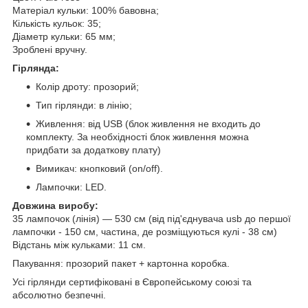
Матеріал кульки: 100% бавовна;
Кількість кульок: 35;
Діаметр кульки: 65 мм;
Зроблені вручну.
Гірлянда:
Колір дроту: прозорий;
Тип гірлянди: в лінію;
Живлення: від USB (блок живлення не входить до
комплекту. За необхідності блок живлення можна
придбати за додаткову плату)
Вимикач: кнопковий (on/off).
Лампочки: LED.
Довжина виробу:
35 лампочок (лінія) — 530 см (від під'єднувача usb до першої
лампочки - 150 см, частина, де розміщуються кулі - 38 см)
Відстань між кульками: 11 см.
Пакування: прозорий пакет + картонна коробка.
Усі гірлянди сертифіковані в Європейському союзі та
абсолютно безпечні.