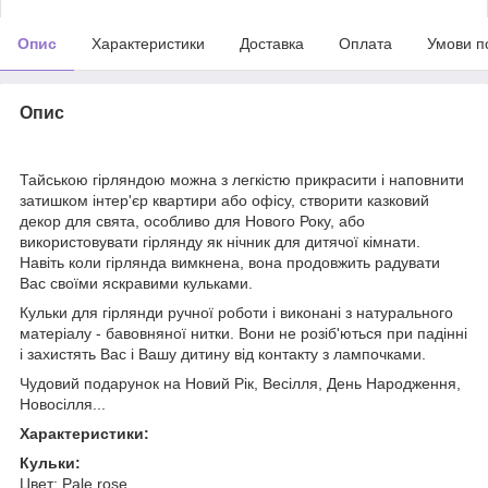
Опис
Характеристики
Доставка
Оплата
Умови п
Опис
Тайською гірляндою можна з легкістю прикрасити і наповнити
затишком інтер'єр квартири або офісу, створити казковий
декор для свята, особливо для Нового Року, або
використовувати гірлянду як нічник для дитячої кімнати.
Навіть коли гірлянда вимкнена, вона продовжить радувати
Вас своїми яскравими кульками.
Кульки для гірлянди ручної роботи і виконані з натурального
матеріалу - бавовняної нитки. Вони не розіб'ються при падінні
і захистять Вас і Вашу дитину від контакту з лампочками.
Чудовий подарунок на Новий Рік, Весілля, День Народження,
Новосілля...
Характеристики:
Кульки:
Цвет: Pale rose