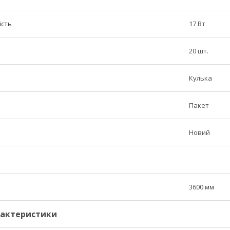
ість
17 Вт
20 шт.
Кулька
Пакет
Новий
3600 мм
рактеристики