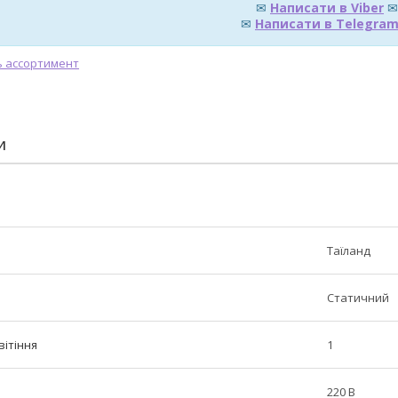
✉
Написати в Viber
✉
✉
Написати в Telegra
И
Таїланд
Статичний
вітіння
1
220 В