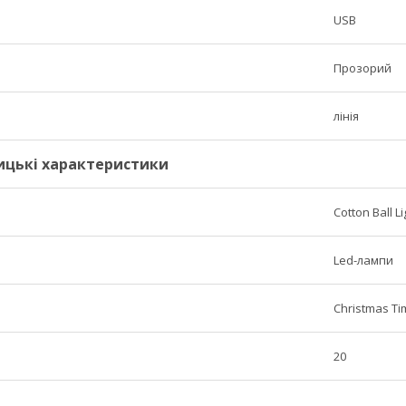
USB
Прозорий
лінія
ицькі характеристики
Cotton Ball L
Led-лампи
Christmas Ti
20