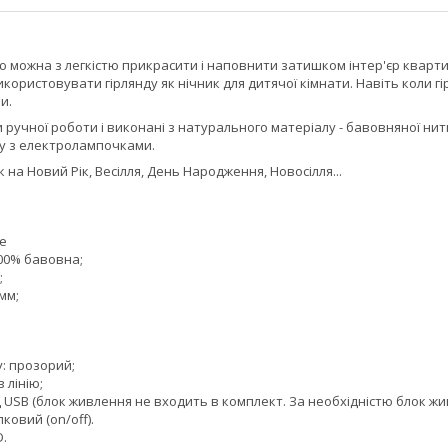
 можна з легкістю прикрасити і наповнити затишком інтер'єр квартир
икористовувати гірлянду як нічник для дитячої кімнати. Навіть коли
и.
 ручної роботи і виконані з натурального матеріалу - бавовняної нитк
ту з електролампочками.
на Новий Рік, Весілля, День Народження, Новосілля...
me
100% бавовна;
;
мм;
: прозорий;
в лінію;
д USB (блок живлення не входить в комплект. За необхідністю блок ж
ковий (on/off).
D.