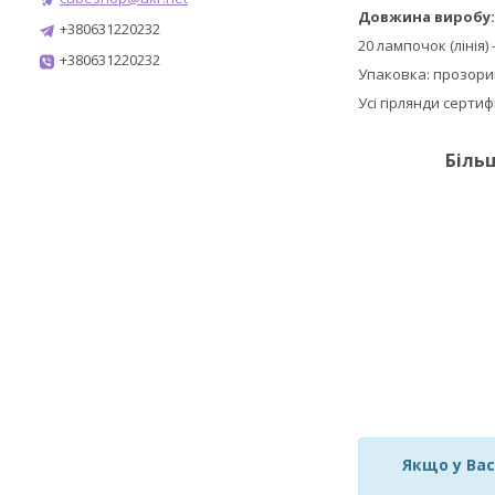
Довжина виробу:
+380631220232
20 лампочок (лінія)
+380631220232
Упаковка: прозори
Усі гірлянди серти
Біль
Якщо у Вас