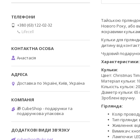
Тайською гірляндою
+380 (63) 122-02-32
Нового Року, або в
яскравими кулькам
📞 Lifecell
Кульки для гірлянди
дитину від контак
Чудовий подарунок 
Анастасія
Характеристики:
Кульки:
Цвет: Christmas Ti
Матеріал кульки: 
Доставка по Україні, Київ, Україна
Кількість кульок: 20
Діаметр кульки: 65 
Зроблені вручну.
Гірлянда:
🎁 CubeShop - подарунки та
подарункова упаковка
Колір проводу
Тип гірлянди: 
Живлення: ві
Вимикач: кноп
Лампочки: LE
cubeshop@ukr.net