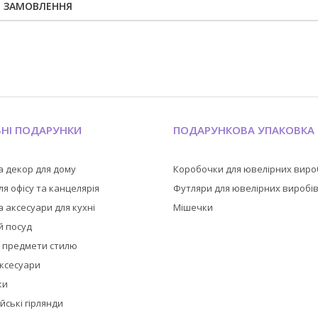
Я ЗАМОВЛЕННЯ
ЬНІ ПОДАРУНКИ
ПОДАРУНКОВА УПАКОВКА
а декор для дому
Коробочки для ювелірних виро
я офісу та канцелярія
Футляри для ювелірних виробі
 аксесуари для кухні
Мішечки
й посуд
а предмети стилю
аксесуари
ки
йські гірлянди