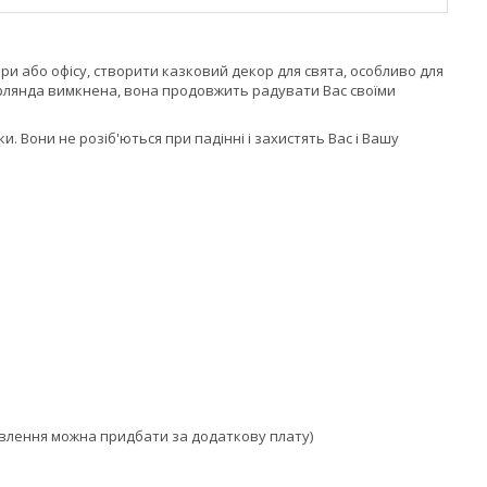
и або офісу, створити казковий декор для свята, особливо для
 гірлянда вимкнена, вона продовжить радувати Вас своїми
и. Вони не розіб'ються при падінні і захистять Вас і Вашу
ивлення можна придбати за додаткову плату)