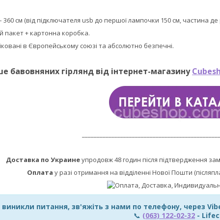
 – 360 см (від підключателя usb до першої лампочки 150 см, частина д
й пакет + картонна коробка.
фіковані в Європейському союзі та абсолютно безпечні.
ше бавовняних гірлянд від інтернет-магазину
Cubesh
______________________________________________
Доставка по Украине
упродовж 48 годин після підтвердження за
Оплата
у разі отримання на відділенні Нової Пошти (післяпл
 виникли питання, зв'яжіть з нами по телефону, через Vi
📞
(063) 122-02-32
- Lifec