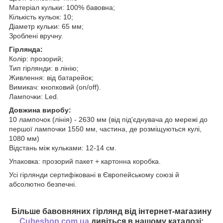
Матеріал кульки: 100% бавовна;
Кількість кульок: 10;
Діаметр кульки: 65 мм;
Зроблені вручну.
Гірлянда:
Колір: прозорий;
Тип гірлянди: в лінію;
Живлення: від батарейок;
Вимикач: кнопковий (on/off).
Лампочки: Led.
Довжина виробу:
10 лампочок (лінія) - 2630 мм (від під'єднувача до мережі до
першої лампочки 1550 мм, частина, де розміщуються кулі,
1080 мм)
Відстань між кульками: 12-14 см.
Упаковка: прозорий пакет + картонна коробка.
Усі гірлянди сертифіковані в Європейському союзі й
абсолютно безпечні.
Більше бавовняних гірлянд від інтернет-магазину
Cubeshop.com.ua
дивіться в нашому каталозі: