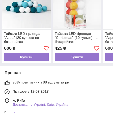
Тайська LED-гірлянда
Тайська LED-гірлянда
Тайс
"Aqua" (20 кульок) на
"Christmas" (10 кульок) на
"Aqu
батарейках
батарейках
бата
600
425
600
₴
₴
Купити
Купити
Про нас
98% позитивних з 88 відгуків за рік
Працює з 19.07.2017
м. Київ
Доставка по Україні, Київ, Україна