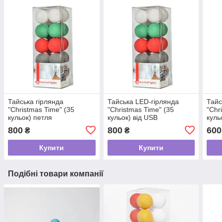
Тайська гірлянда
Тайська LED-гірлянда
Тайс
"Christmas Time" (35
"Christmas Time" (35
"Chr
кульок) петля
кульок) від USB
куль
800
800
600
₴
₴
Купити
Купити
Подібні товари компанії