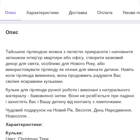
Опис
Характеристики
Доставка
Оплата
Умови п
Опис
Тайською гірляндою можна з легкістю прикрасити і наповнити
затишком інтер'єр квартири або офісу, створити казковий
декор для свята, особливо для Нового Року, або
використовувати гірлянду як нічник для кімнати дитини. Навіть
коли гірлянда вимкнена, вона продовжить радувати Вас
своїми яскравими кульками.
Кульки для гірлянди ручної роботи і виконані з натурального
матеріалу - бавовняної нитки. Вони не розіб'ються при падінні
і захистять Вас і Вашу дитину від контакту з лампочками.
Чудовий подарунок на Новий Рік, Весілля, День Народження,
Новосілля...
Характеристики:
Кульки:
Цвет: Christmas Time