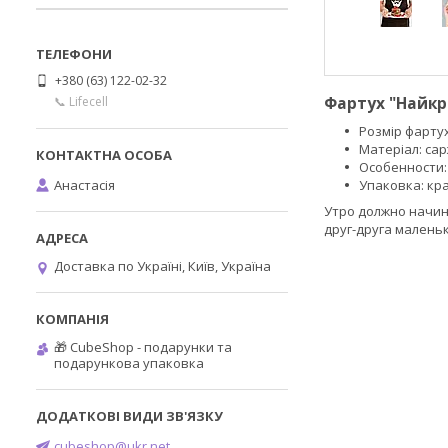
+380 (63) 122-02-32
Фартух "Найкр
📞 Lifecell
Розмір фартух
Матеріал: сар
Особенности:
Анастасія
Упаковка: кр
Утро должно начин
друг-друга малень
Доставка по Україні, Київ, Україна
🎁 CubeShop - подарунки та
подарункова упаковка
cubeshop@ukr.net