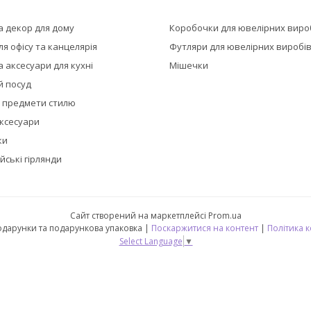
а декор для дому
Коробочки для ювелірних виро
я офісу та канцелярія
Футляри для ювелірних виробі
 аксесуари для кухні
Мішечки
й посуд
а предмети стилю
аксесуари
ки
йські гірлянди
Сайт створений на маркетплейсі
Prom.ua
🎁 CubeShop - подарунки та подарункова упаковка |
Поскаржитися на контент
|
Політика 
Select Language
▼