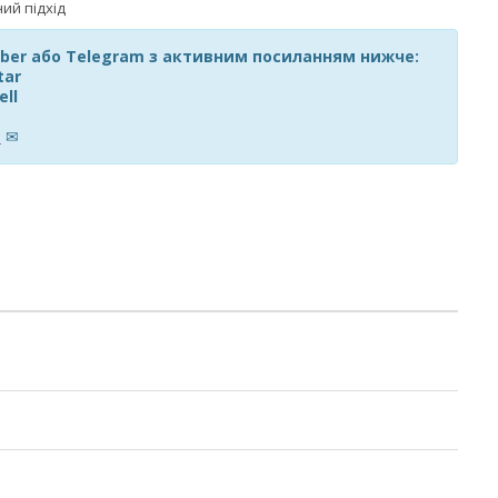
Viber або Telegram з активним посиланням нижче:
tar
ell
m
✉