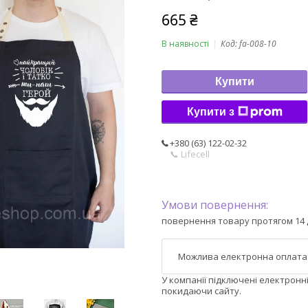
665 ₴
В наявності
Код:
fa-008-10
Купити
Купити з
+380 (63) 122-02-32
📞 Lifecell
повернення товару протягом 14 
У компанії підключені електронн
покидаючи сайту.