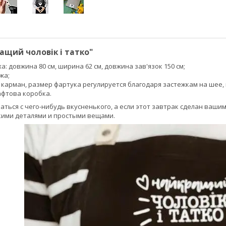
ащий чоловік і татко"
а: довжина 80 см, ширина 62 см, довжина зав'язок 150 см;
жа;
 карман, размер фартука регулируется благодаря застежкам на шее,
афтова коробка.
аться с чего-нибудь вкусненького, а если этот завтрак сделан ваш
кими деталями и простыми вещами.