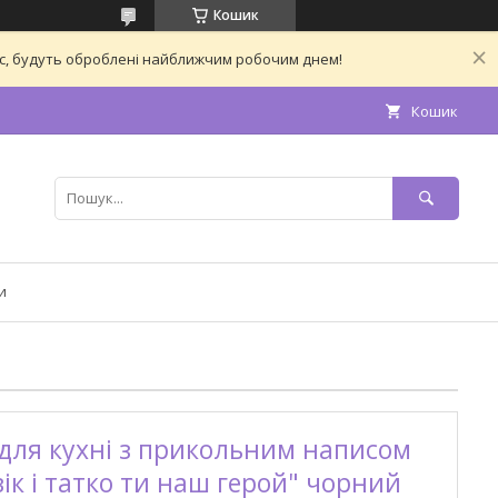
Кошик
час, будуть оброблені найближчим робочим днем!
Кошик
и
для кухні з прикольним написом
к і татко ти наш герой" чорний