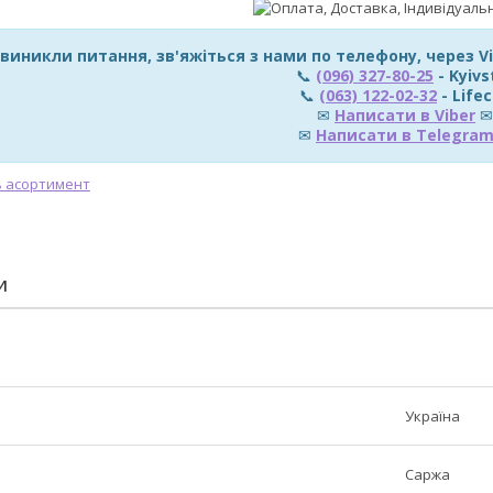
 виникли питання, зв'яжіться з нами по телефону, через 
📞
(096) 327-80-25
- Kyivs
📞
(063) 122-02-32
- Lifec
✉
Написати в Viber
✉
✉
Написати в Telegra
И
Україна
Саржа