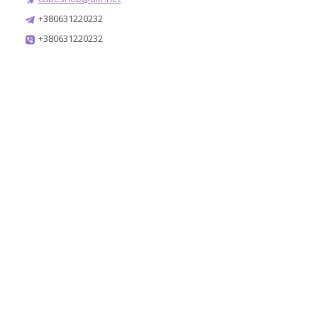
+380631220232
+380631220232