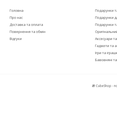
Головна
Подарунки т
Про нас
Подарунки дл
Доставка та оплата
Подарунки та
Повернення та обмін
Оригінальни
Відгуки
Аксесуари т
Гаджети та 
Ігри та іграш
Бавовняні та