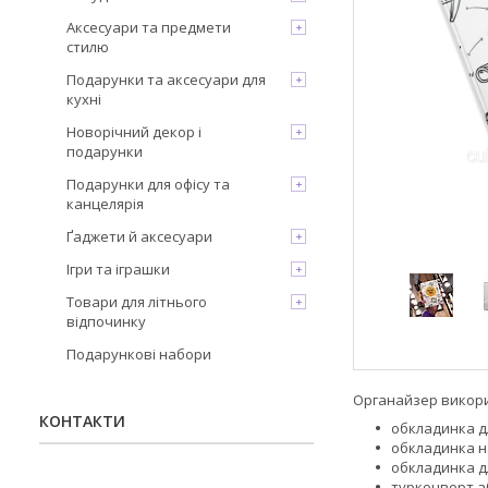
Аксесуари та предмети
стилю
Подарунки та аксесуари для
кухні
Новорічний декор і
подарунки
Подарунки для офісу та
канцелярія
Ґаджети й аксесуари
Ігри та іграшки
Товари для літнього
відпочинку
Подарункові набори
Органайзер викори
КОНТАКТИ
обкладинка дл
обкладинка на
обкладинка дл
турконверт а