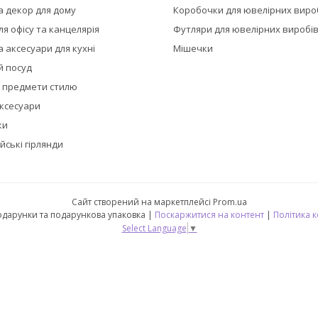
а декор для дому
Коробочки для ювелірних виро
я офісу та канцелярія
Футляри для ювелірних виробі
 аксесуари для кухні
Мішечки
й посуд
а предмети стилю
аксесуари
ки
йські гірлянди
Сайт створений на маркетплейсі
Prom.ua
🎁 CubeShop - подарунки та подарункова упаковка |
Поскаржитися на контент
|
Політика 
Select Language
▼