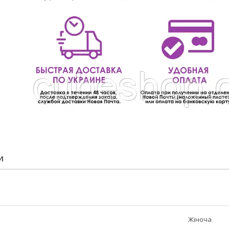
И
Жіноча