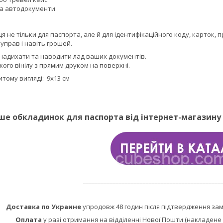
а автодокументи
ця не тільки для паспорта, але й для ідентифікаційного коду, карток,
 управ і навіть грошей.
надихати та наводити лад ваших документів.
кого вінілу з прямим друком на поверхні.
итому вигляді: 9х13 см
ше обкладинок для паспорта від інтернет-магазину
______________________________________________
Доставка по Украине
упродовж 48 годин після підтвердження за
Оплата
у разі отримання на відділенні Нової Пошти (накладене 