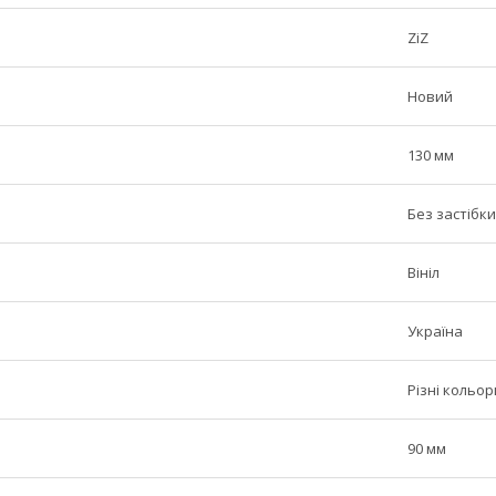
ZiZ
Новий
130 мм
Без застібки
Вініл
Україна
Різні кольор
90 мм