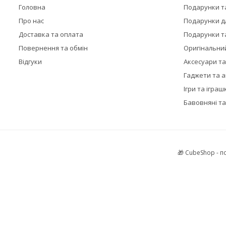
Головна
Подарунки т
Про нас
Подарунки дл
Доставка та оплата
Подарунки та
Повернення та обмін
Оригінальни
Відгуки
Аксесуари т
Гаджети та 
Ігри та іграш
Бавовняні та