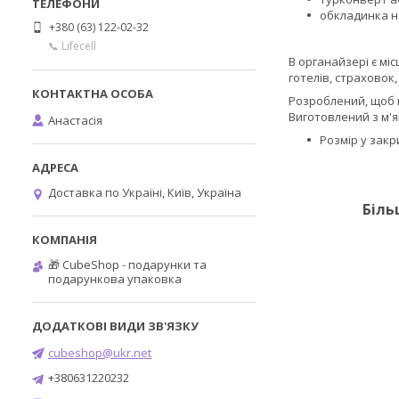
обкладинка н
+380 (63) 122-02-32
📞 Lifecell
В органайзері є міс
готелів, страховок,
Розроблений, щоб 
Виготовлений з м'я
Анастасія
Розмір у закр
Доставка по Україні, Київ, Україна
Біль
🎁 CubeShop - подарунки та
подарункова упаковка
cubeshop@ukr.net
+380631220232