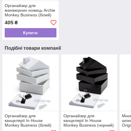
Органайзер для
манікюрних ножиць Archie
Monkey Business (білий)
405
₴
Купити
Подібні товари компанії
Органайзер для
Органайзер для
Mно
канцелярії In House
канцелярії In House
шпил
Monkey Business (білий)
Monkey Business (чорний)
Orig
Сіра