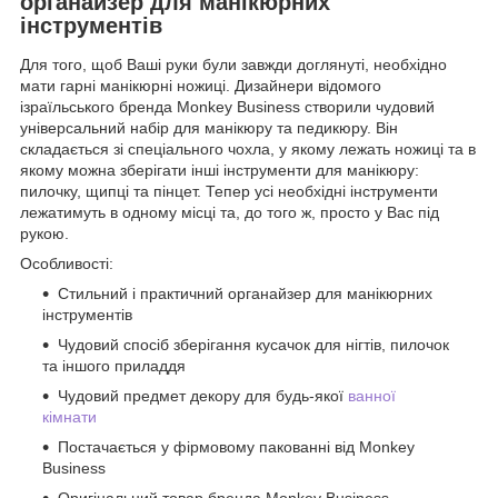
органайзер для манікюрних
інструментів
Для того, щоб Ваші руки були завжди доглянуті, необхідно
мати гарні манікюрні ножиці. Дизайнери відомого
ізраїльського бренда Monkey Business створили чудовий
універсальний набір для манікюру та педикюру. Він
складається зі спеціального чохла, у якому лежать ножиці та в
якому можна зберігати інші інструменти для манікюру:
пилочку, щипці та пінцет. Тепер усі необхідні інструменти
лежатимуть в одному місці та, до того ж, просто у Вас під
рукою.
Особливості:
Стильний і практичний органайзер для манікюрних
інструментів
Чудовий спосіб зберігання кусачок для нігтів, пилочок
та іншого приладдя
Чудовий предмет декору для будь-якої
ванної
кімнати
Постачається у фірмовому пакованні від Monkey
Business