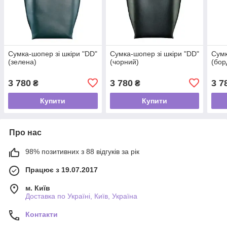
Сумка-шопер зі шкіри "DD"
Сумка-шопер зі шкіри "DD"
Сумк
(зелена)
(чорний)
(бор
3 780
3 780
3 7
₴
₴
Купити
Купити
Про нас
98% позитивних з 88 відгуків за рік
Працює з 19.07.2017
м. Київ
Доставка по Україні, Київ, Україна
Контакти