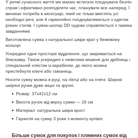
У ритмі сучасного життя ми маємо встигати поєднувати безліч
справ і ефективно розподіляти час, планувати все наперед. І
виникає потреба в аксесуарі, який не тільки вмістить усі
необхідні речі, але й гармонійно поєднуватиметься з одягом
різних стилів. І сумка-шопер DD чудово справляється з такими
завданнями.
Виготовлена сумка з натуральної шкіри крат у бежевому
кольорі.
Усередині одне просторе відділення, що закривається на
блискавку. Також усередині є невелика кишеня для дрібниць і
спеціальний хлястик із карабіном, до якого можна
пристебнути ключі або гаманець.
Носити сумку можна в руці, на ліктці або на плечі. Широкі
шкіряні ручки дуже міцні та зручні.
Розмір: 37х42х12 см
Висота ручок від верху сумки — 16 см
Матеріал: натуральна шкіра крост
Гарантія на сумку 3 роки з моменту купівлі.
Більше сумок для покупок і пляжних сумок від