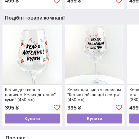
499
499
499
₴
₴
Подібні товари компанії
Келих для вина з
Келих для вина з написом
Кели
написом"Келих дотепної
"Келих найкращої сестри"
мал
куми" (450 мл)
(450 мл)
(360
395
395
499
₴
₴
Купити
Купити
Про нас