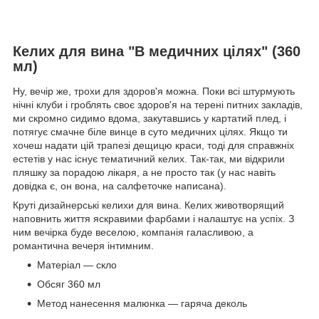
Келих для вина "В медичних цілях" (360
мл)
Ну, вечір же, трохи для здоров'я можна. Поки всі штурмують
нічні клуби і гроблять своє здоров'я на терені питних закладів,
ми скромно сидимо вдома, закутавшись у картатий плед, і
потягує смачне біле винце в суто медичних цілях. Якщо ти
хочеш надати цій трапезі дещицю краси, тоді для справжніх
естетів у нас існує тематичний келих. Так-так, ми відкрили
пляшку за порадою лікаря, а не просто так (у нас навіть
довідка є, он вона, на салфеточке написана).
Круті дизайнерські келихи для вина. Келих животворящий
наповнить життя яскравими фарбами і налаштує на успіх. З
ним вечірка буде веселою, компанія галасливою, а
романтична вечеря інтимним.
Матеріал — скло
Обсяг 360 мл
Метод нанесення малюнка — гаряча деколь