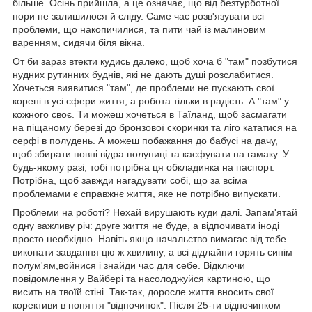
більше. Осінь прийшла, а це означає, що від безтурботної
пори не залишилося й сліду. Саме час розв'язувати всі
проблеми, що накопичилися, та пити чай із малиновим
варенням, сидячи біля вікна.
От би зараз втекти кудись далеко, щоб хоча б "там" позбутися
нудних рутинних буднів, які не дають душі розслабитися.
Хочеться виявитися "там", де проблеми не пускають свої
корені в усі сфери життя, а робота тільки в радість. А "там" у
кожного своє. Ти можеш хочеться в Таїланд, щоб засмагати
на піщаному березі до бронзової скоринки та ліго кататися на
серфі в полудень. А можеш побажання до бабусі на дачу,
щоб збирати повні відра полуниці та каєфувати на гамаку. У
будь-якому разі, тобі потрібна ця обкладинка на паспорт.
Потрібна, щоб завжди нагадувати собі, що за всіма
проблемами є справжнє життя, яке не потрібно випускати.
Проблеми на роботі? Нехай вирушають куди далі. Запам'ятай
одну важливу річ: друге життя не буде, а відпочивати іноді
просто необхідно. Навіть якщо начальство вимагає від тебе
виконати завдання цю ж хвилину, а всі дідлайни горять синім
полум'ям,войнися і знайди час для себе. Відключи
повідомлення у Вайбері та насолоджуйся картиною, що
висить на твоїй стіні. Так-так, доросле життя вносить свої
корективи в поняття "відпочинок". Після 25-ти відпочинком