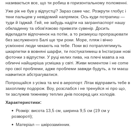
називається все, що ти робиш в горизонтальному положенні.
Уже рік не був у відпустці? Зараз саме час. Розкрути глобус і
ткни пальцем у невідомий напрямок. Ось куди потрапиш —
туди й їзджай. Гей, не забудь надіти на загранпаспорт нашу
обкладинку та обов'язково привезти сувенір. Досить
відкладати відпочинок на потім, а то ризикуєш пропрацювати
без заслуженого Балі ще три роки. Море, пляж і вічно
усміхнені люди чекають на тебе. Поки всі потраплятимуть
шкарпетки в вовняні шарфи, ти постукатимеш в Інстаграм нові
фоточки з відпустки. У руці келих пива, на плечі мавпа а на
обличчі найщиріша усмішка у світі. Живи моментом і не come
про свої проблеми, адже проблеми завжди будуть, а ти маєш
навчитися абстрагуватися.
Попрощайся з усіма та мчі в аеропорт. Літак відправить тебе в
захопливу подорож. Воу, розслабся і не тренуйся ні про що,
ти заслужив тижневку теплих днів посеред цих холодів.
Характеристики:
Розмір: висота 13,5 см, ширина 9,5 см (19 см у
розвороті);
Матеріал — шкірозамінник.