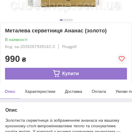
Металева серветниця Ананас (золото)
В наявності
Код: sa-2039287939142-3
Роздріб
990
₴
Купити
Опис
Характеристики
Доставка
Оплата
Умови п
Опис
Золотиста серветниця із зображенням ананаса на вашому
кухонному столі випромінюватиме тепло та спонукатиме
радіти життю. У компанії з іншими сонячними акцентами —