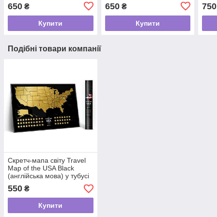
тубусі
тубусі
(чор
650
650
750
₴
₴
Купити
Купити
Подібні товари компанії
Скретч-мапа світу Travel
Map of the USA Black
(англійська мова) у тубусі
550
₴
Купити