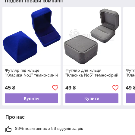
Подібні товари компанії
Футляр під кільце
Футляр для кільця
Футл
"Класика No1" темно-синій
"Класика No5" темно-сірий
"Кла
45
49
49
₴
₴
Купити
Купити
Про нас
98% позитивних з 88 відгуків за рік