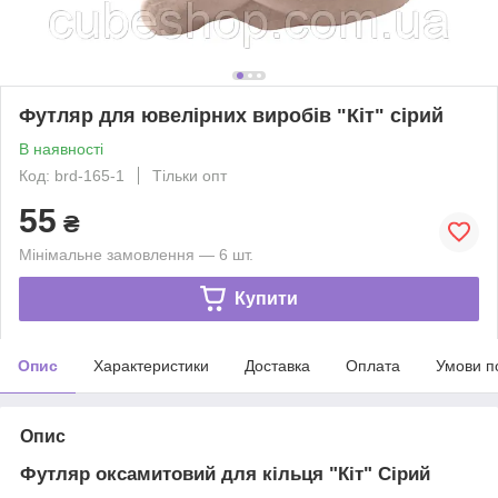
Футляр для ювелірних виробів "Кіт" сірий
В наявності
Код: brd-165-1
Тільки опт
55
₴
Мінімальне замовлення — 6 шт.
Купити
Опис
Характеристики
Доставка
Оплата
Умови п
Опис
Футляр оксамитовий для кільця "Кіт" Сірий