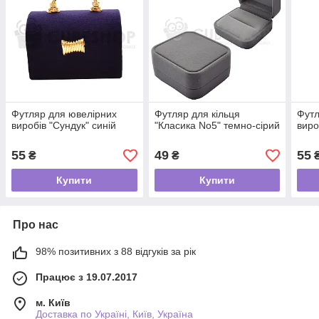
Футляр для ювелірних
Футляр для кільця
Футл
виробів "Сундук" синій
"Класика No5" темно-сірий
виро
55
49
55
₴
₴
Купити
Купити
Про нас
98% позитивних з 88 відгуків за рік
Працює з 19.07.2017
м. Київ
Доставка по Україні, Київ, Україна