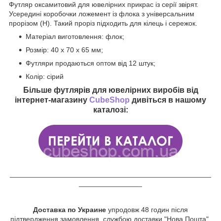
Футляр оксамитовий для ювелірних прикрас із серії звірят.
Усередині коробочки ложемент із флока з універсальним
прорізом (Н). Такий проріз підходить для кілець і сережок.
Матеріал виготовлення: флок;
Розмір: 40 х 70 х 65 мм;
Футляри продаються оптом від 12 штук;
Колір: сірий
Більше футлярів для ювелірних виробів від
інтернет-магазину
CubeShop
дивіться в нашому
каталозі:
___________________________________________________
________________
Доставка по Украине
упродовж 48 годин після
підтвердження замовлення, службою доставки "Нова Пошта".