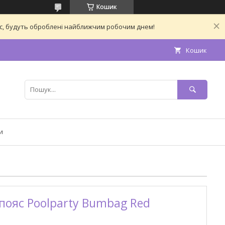
Кошик
час, будуть оброблені найближчим робочим днем!
Кошик
и
пояс Poolparty Bumbag Red