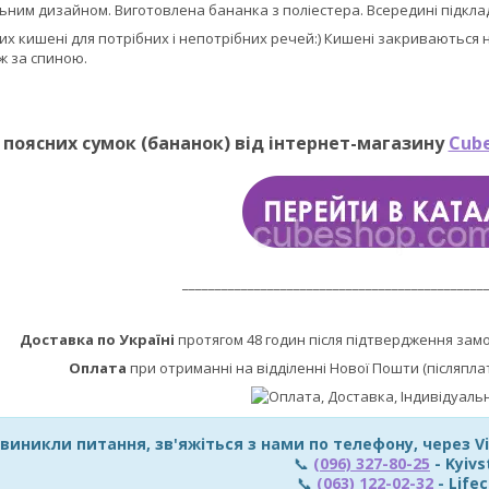
ьним дизайном. Виготовлена бананка з поліестера. Всередині підклад
ких кишені для потрібних і непотрібних речей:) Кишені закриваються 
 ж за спиною.
 поясних сумок (бананок) від інтернет-магазину
Cub
______________________________________________
Доставка по Україні
протягом 48 годин після підтвердження зам
Оплата
при отриманні на відділенні Нової Пошти (післяпла
 виникли питання, зв'яжіться з нами по телефону, через 
📞
(096) 327-80-25
- Kyivs
📞
(063) 122-02-32
- Lifec