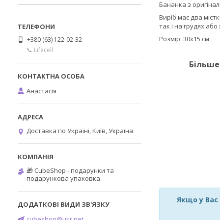
Бананка з оригінал
Виріб має два міст
так і на грудях або
Розмір: 30х15 см
+380 (63) 122-02-32
📞 Lifecell
Більше
Анастасія
Доставка по Україні, Київ, Україна
🎁 CubeShop - подарунки та
подарункова упаковка
Якщо у Вас
cubeshop@ukr.net