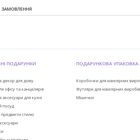
Я ЗАМОВЛЕННЯ
ЬНІ ПОДАРУНКИ
ПОДАРУНКОВА УПАКОВКА
а декор для дому
Коробочки для ювелірних виро
я офісу та канцелярія
Футляри для ювелірних виробі
 аксесуари для кухні
Мішечки
й посуд
а предмети стилю
аксесуари
ки
йські гірлянди