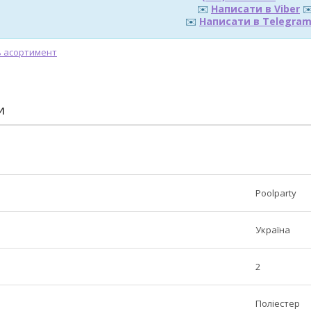
✉️
Написати в Viber
✉
✉️
Написати в Telegra
И
Poolparty
Україна
2
Поліестер