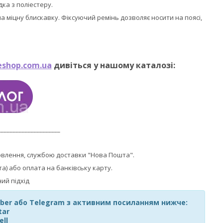
ка з поліестеру.
на міцну блискавку. Фіксуючий ремінь дозволяє носити на поясі,
eshop.com.ua
дивіться у нашому каталозі:
_____________________
овлення, службою доставки "Нова Пошта".
та) або оплата на банківську карту.
Viber або Telegram з активним посиланням нижче:
tar
ell