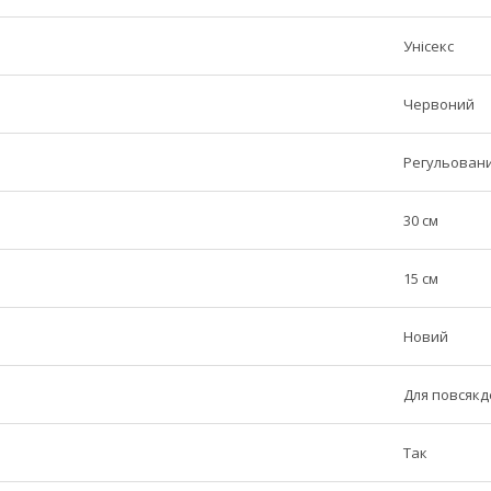
Унісекс
Червоний
Регульовани
30 см
15 см
Новий
Для повсякд
Так