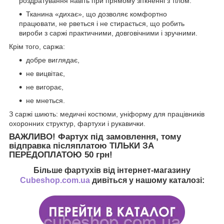
роздратування навіть при прямому зіткненні з тілом.
Тканина «дихає», що дозволяє комфортно
працювати, не рветься і не стирається, що робить
вироби з саржі практичними, довговічними і зручними.
Крім того, саржа:
добре виглядає,
не вицвітає,
не вигорає,
не мнеться.
З саржі шиють: медичні костюми, уніформу для працівників
охоронних структур, фартухи і рукавички.
ВАЖЛИВО!
Фартух під замовлення, тому
відправка післяплатою ТІЛЬКИ ЗА
ПЕРЕДОПЛАТОЮ 50 грн!
Більше фартухів від інтернет-магазину
Cubeshop.com.ua
дивіться у нашому каталозі: