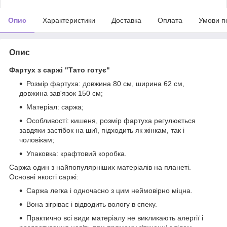
Опис
Характеристики
Доставка
Оплата
Умови п
Опис
Фартух з саржі "Тато готує"
Розмір фартуха: довжина 80 см, ширина 62 см,
довжина зав'язок 150 см;
Матеріал: саржа;
Особливості: кишеня, розмір фартуха регулюється
завдяки застібок на шиї, підходить як жінкам, так і
чоловікам;
Упаковка: крафтовий коробка.
Саржа один з найпопулярніших матеріалів на планеті.
Основні якості саржі:
Саржа легка і одночасно з цим неймовірно міцна.
Вона зігріває і відводить вологу в спеку.
Практично всі види матеріалу не викликають алергії і