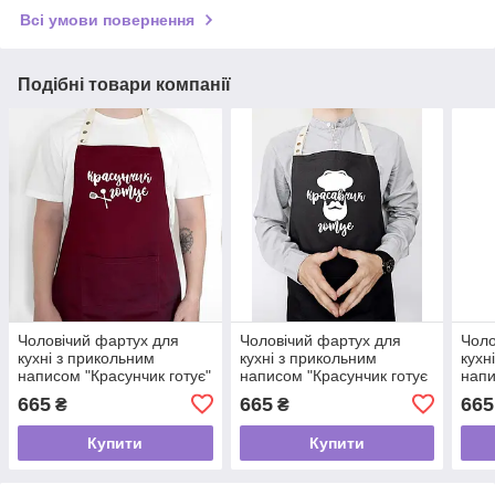
Всі умови повернення
Подібні товари компанії
Чоловічий фартух для
Чоловічий фартух для
Чоло
кухні з прикольним
кухні з прикольним
кухн
написом "Красунчик готує"
написом "Красунчик готує
напи
бордовий
№2" чорний
№2"
665
665
665
₴
₴
Купити
Купити