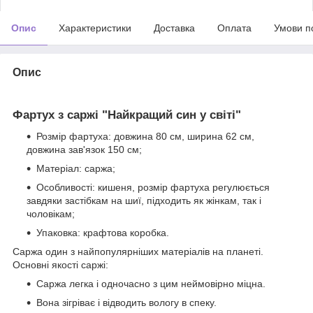
Опис
Характеристики
Доставка
Оплата
Умови п
Опис
Фартух з саржі "Найкращий син у світі"
Розмір фартуха: довжина 80 см, ширина 62 см,
довжина зав'язок 150 см;
Матеріал: саржа;
Особливості: кишеня, розмір фартуха регулюється
завдяки застібкам на шиї, підходить як жінкам, так і
чоловікам;
Упаковка: крафтова коробка.
Саржа один з найпопулярніших матеріалів на планеті.
Основні якості саржі:
Саржа легка і одночасно з цим неймовірно міцна.
Вона зігріває і відводить вологу в спеку.