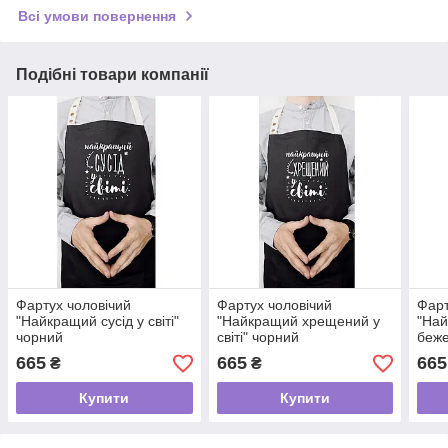
Всі умови повернення
Подібні товари компанії
Фартух чоловічий
Фартух чоловічий
Фарт
"Найкращий сусід у світі"
"Найкращий хрещений у
"Най
чорний
світі" чорний
беж
665
665
665
₴
₴
Купити
Купити