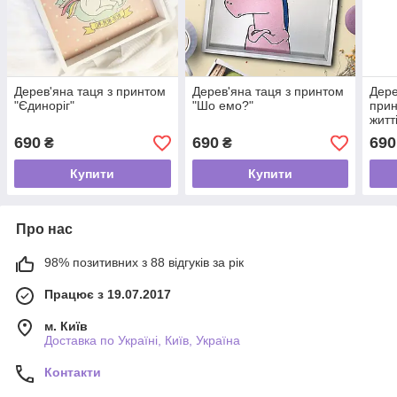
Дерев'яна таця з принтом
Дерев'яна таця з принтом
Дере
"Єдиноріг"
"Шо емо?"
прин
житт
690
690
690
₴
₴
Купити
Купити
Про нас
98% позитивних з 88 відгуків за рік
Працює з 19.07.2017
м. Київ
Доставка по Україні, Київ, Україна
Контакти