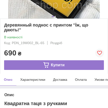
Деревянный поднос с принтом "Їж, що
дають!"
В наявності
Код: PDN_19M002_BL-65
Роздріб
690
₴
Купити
Опис
Характеристики
Доставка
Оплата
Умови п
Опис
Квадратна таця з ручками